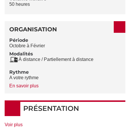
50 heures
ORGANISATION
Période
Octobre à Février
Modalités
À distance / Partiellement à distance
Rythme
A votre rythme
à
En savoir plus
propos
du
Rythme
PRÉSENTATION
de
Voir plus