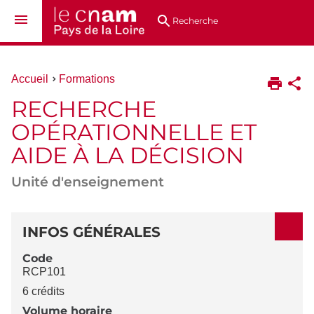
Aller
Navigation
Accès
Connexion
au
directs
Recherche
contenu
Vous
Accueil
Formations
êtes
RECHERCHE
ici :
OPÉRATIONNELLE ET
AIDE À LA DÉCISION
Unité d'enseignement
DÉTAILS
INFOS GÉNÉRALES
Code
RCP101
6 crédits
Volume horaire