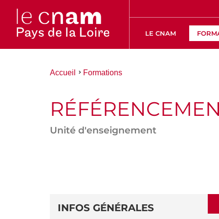
LE CNAM
FORM
Vous
Accueil
Formations
êtes
ici :
RÉFÉRENCEMENT 
Unité d'enseignement
ACCÉDER
AUX
SECTIONS
DÉTAILS
DE
INFOS GÉNÉRALES