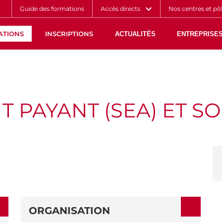
Aller
Navigation
Accès
Connexion
Guide des formations
Accès directs
Nos centres et pô
au
directs
contenu
ATIONS
INSCRIPTIONS
ACTUALITÉS
ENTREPRISES
PAYANT (SEA) ET SO
ORGANISATION