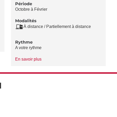
Période
Octobre à Février
Modalités
À distance / Partiellement à distance
Rythme
A votre rythme
à
En savoir plus
propos
du
Rythme
N