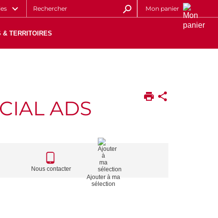
les
Mon panier
 & TERRITOIRES
CIAL ADS
CALL
TO
Nous contacter
Ajouter à ma
ACTIONS
sélection