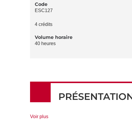
LA
Code
ESC127
FICHE
4 crédits
Volume horaire
40 heures
PRÉSENTATIO
de
Voir plus
détails