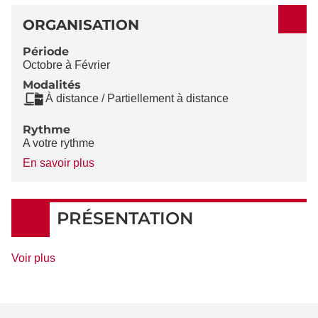
ORGANISATION
Période
Octobre à Février
Modalités
À distance / Partiellement à distance
Rythme
A votre rythme
à
En savoir plus
propos
du
Rythme
PRÉSENTATION
de
Voir plus
détails