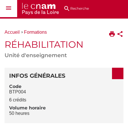
Aller
Navigation
Accès
Connexion
au
directs
Recherche
contenu
Vous
Accueil
Formations
êtes
RÉHABILITATION
ici :
Unité d'enseignement
DÉTAILS
INFOS GÉNÉRALES
Code
BTP004
6 crédits
Volume horaire
50 heures