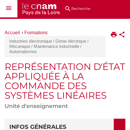
Aller
Navigation
Accès
Connexion
au
directs
Recherche
contenu
Vous
Accueil
Formations
êtes
Industries électronique / Génie électrique /
ici :
Mécanique / Maintenance industrielle /
Automatismes
REPRÉSENTATION D'ÉTAT
APPLIQUÉE À LA
COMMANDE DES
SYSTÈMES LINÉAIRES
Unité d'enseignement
DÉTAILS
INFOS GÉNÉRALES