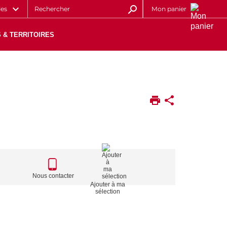
les
Mon panier
 & TERRITOIRES
CALL
TO
Nous contacter
Ajouter à ma
ACTIONS
sélection