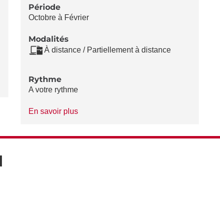
Période
Octobre à Février
Modalités
À distance / Partiellement à distance
Rythme
A votre rythme
à
En savoir plus
propos
du
Rythme
N