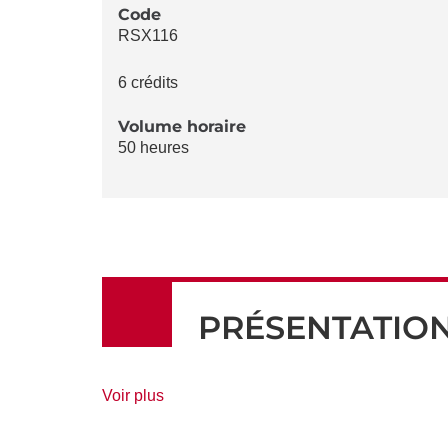
LA
Code
RSX116
FICHE
6 crédits
Volume horaire
50 heures
PRÉSENTATIO
de
Voir plus
détails