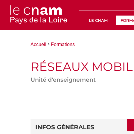
LE CNAM
FORM
Vous
Accueil
Formations
êtes
ici :
RÉSEAUX MOBILE
Unité d'enseignement
ACCÉDER
AUX
SECTIONS
DÉTAILS
DE
INFOS GÉNÉRALES