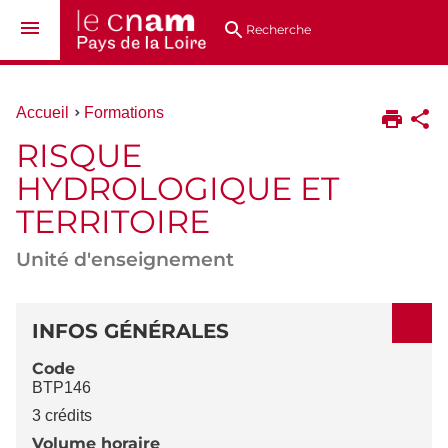
Aller
Navigation
Accès
Connexion
au
directs
Recherche
contenu
Vous
Accueil
Formations
êtes
RISQUE
ici :
HYDROLOGIQUE ET
TERRITOIRE
Unité d'enseignement
DÉTAILS
INFOS GÉNÉRALES
Code
BTP146
3 crédits
Volume horaire