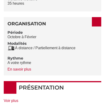
35 heures
ORGANISATION
Période
Octobre à Février
Modalités
À distance / Partiellement à distance
Rythme
A votre rythme
à
En savoir plus
propos
du
Rythme
PRÉSENTATION
de
Voir plus