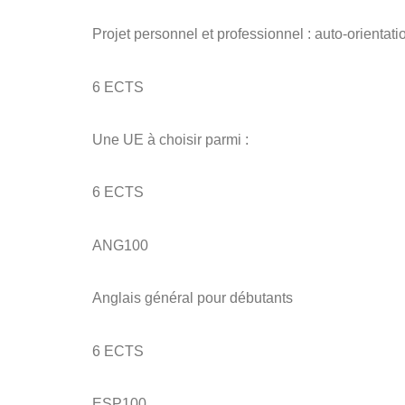
Projet personnel et professionnel : auto-orienta
6 ECTS
Une UE à choisir parmi :
6 ECTS
ANG100
Anglais général pour débutants
6 ECTS
ESP100