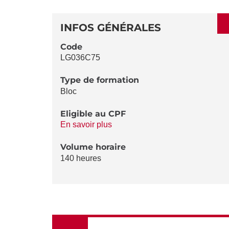
SECTIONS
DÉTAILS
DE
INFOS GÉNÉRALES
LA
Code
LG036C75
FICHE
Type de formation
Bloc
Eligible au CPF
En savoir plus
Volume horaire
140 heures