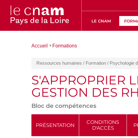
LE CNAM
FORM
Vous
Accueil
Formations
êtes
ici :
Ressources humaines / Formation / Psychologie du
S'APPROPRIER L
GESTION DES R
Bloc de compétences
ACCÉDER
CONDITIONS
PRÉSENTATION
P
D'ACCÈS
AUX