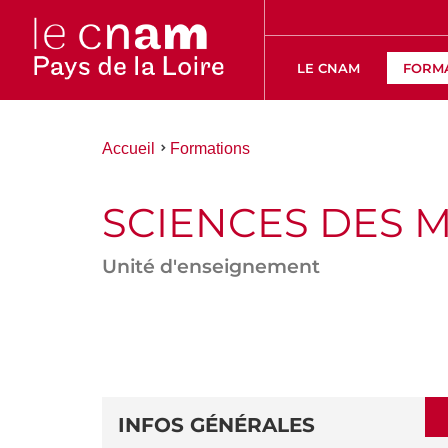
LE CNAM
FORM
Vous
Accueil
Formations
êtes
ici :
SCIENCES DES 
Unité d'enseignement
ACCÉDER
AUX
SECTIONS
DÉTAILS
DE
INFOS GÉNÉRALES