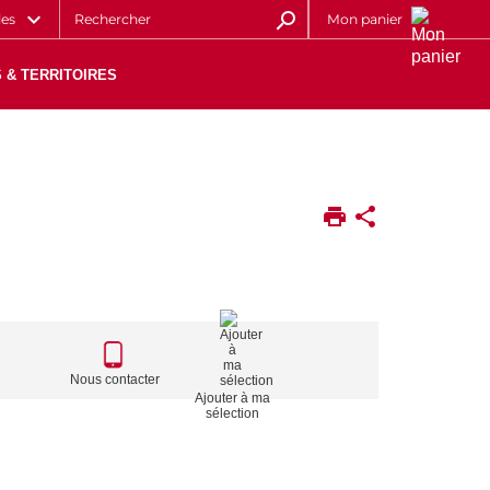
les
Mon panier
 & TERRITOIRES
CALL
TO
Nous contacter
Ajouter à ma
ACTIONS
sélection