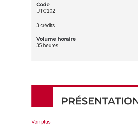
LA
Code
UTC102
FICHE
3 crédits
Volume horaire
35 heures
PRÉSENTATIO
de
Voir plus
détails