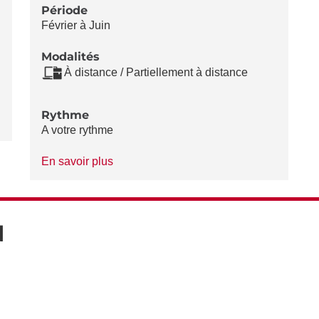
Période
Février à Juin
Modalités
À distance / Partiellement à distance
Rythme
A votre rythme
à
En savoir plus
propos
du
Rythme
N