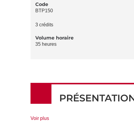
LA
Code
BTP150
FICHE
3 crédits
Volume horaire
35 heures
PRÉSENTATIO
de
Voir plus
détails