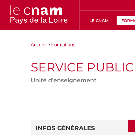
LE CNAM
FORM
Vous
Accueil
Formations
êtes
ici :
SERVICE PUBLIC
Unité d'enseignement
ACCÉDER
AUX
SECTIONS
DÉTAILS
DE
INFOS GÉNÉRALES