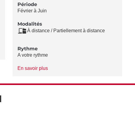
Période
Février à Juin
Modalités
À distance / Partiellement à distance
Rythme
A votre rythme
à
En savoir plus
propos
du
Rythme
N