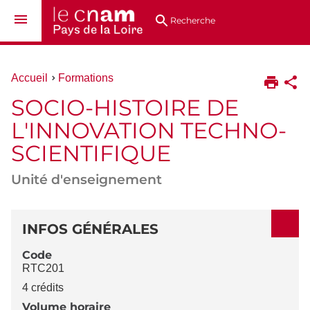
Aller
Navigation
Accès
Connexion
au
directs
Recherche
contenu
Vous
Accueil
Formations
êtes
SOCIO-HISTOIRE DE
ici :
L'INNOVATION TECHNO-
SCIENTIFIQUE
Unité d'enseignement
DÉTAILS
INFOS GÉNÉRALES
Code
RTC201
4 crédits
Volume horaire