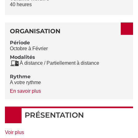
40 heures
ORGANISATION
Période
Octobre à Février
Modalités
À distance / Partiellement à distance
Rythme
A votre rythme
à
En savoir plus
propos
du
Rythme
PRÉSENTATION
de
Voir plus