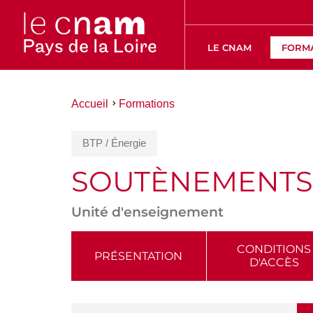
LE CNAM
FORM
Vous
Accueil
Formations
êtes
ici :
BTP / Énergie
SOUTÈNEMENTS
Unité d'enseignement
ACCÉDER
CONDITIONS
PRÉSENTATION
D'ACCÈS
AUX
SECTIONS