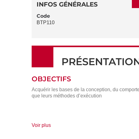
DÉTAILS
DE
INFOS GÉNÉRALES
LA
Code
BTP110
FICHE
PRÉSENTATIO
OBJECTIFS
Acquérir les bases de la conception, du compor
que leurs méthodes d’exécution
de
Voir plus
détails