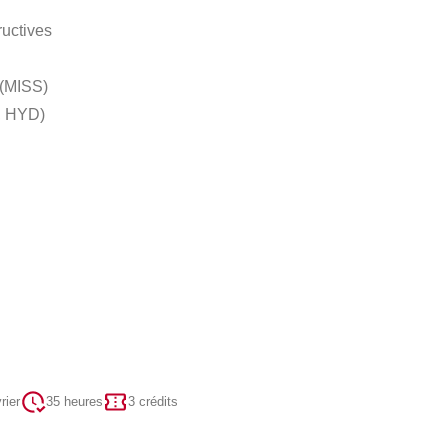
ructives
 (MISS)
, HYD)
rier
35 heures
3 crédits