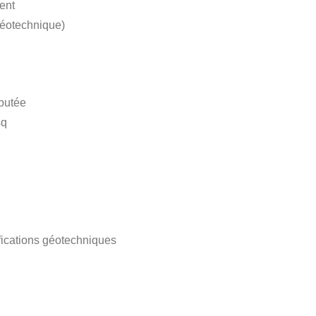
ment
géotechnique)
 butée
sq
tifications géotechniques