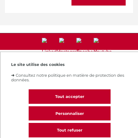
Accès direct
Le site utilise des cookies
Notre e-boutique
➜
Consultez notre politique en matière de protection des
Espace numérique de formation
données.
Le Cnam recrute
Contacts et plans d'accès
Tout accepter
Réclamations
Personnaliser
CALL
Intranet
Contacts et plans d'accès
CGV
TO
Tout refuser
Règlement intérieur
Infos légales
Nous contacter