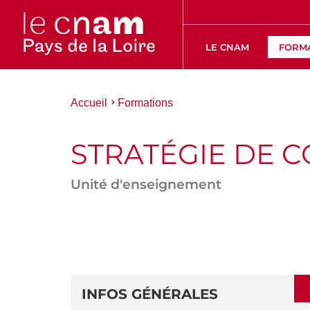
LE CNAM
FORM
Vous
Accueil
Formations
êtes
ici :
STRATÉGIE DE 
Unité d'enseignement
ACCÉDER
AUX
SECTIONS
DÉTAILS
DE
INFOS GÉNÉRALES