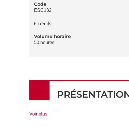
LA
Code
ESC132
FICHE
6 crédits
Volume horaire
50 heures
PRÉSENTATIO
de
Voir plus
détails