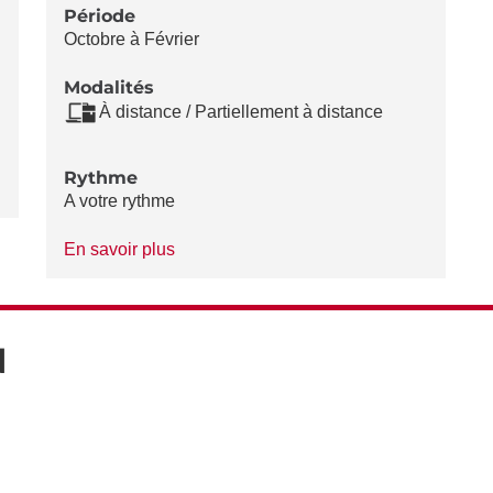
Période
Octobre à Février
Modalités
À distance / Partiellement à distance
Rythme
A votre rythme
à
En savoir plus
propos
du
Rythme
N