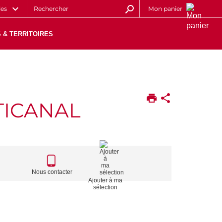
les
Mon panier
 & TERRITOIRES
TICANAL
CALL
TO
Nous contacter
Ajouter à ma
ACTIONS
sélection