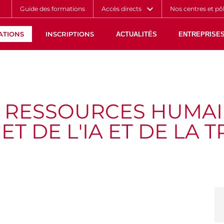
Aller
Navigation
Accès
Connexion
Guide des formations
Accès directs
Nos centres et pô
au
directs
contenu
ATIONS
INSCRIPTIONS
ACTUALITÉS
ENTREPRISES
S RESSOURCES HUMAIN
T DE L'IA ET DE LA 