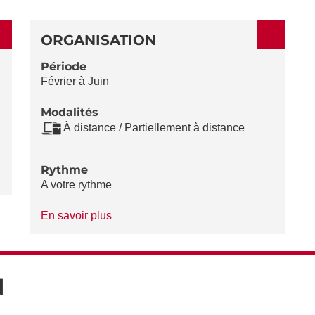
ORGANISATION
Période
Février à Juin
Modalités
À distance / Partiellement à distance
Rythme
A votre rythme
à
En savoir plus
propos
du
Rythme
N