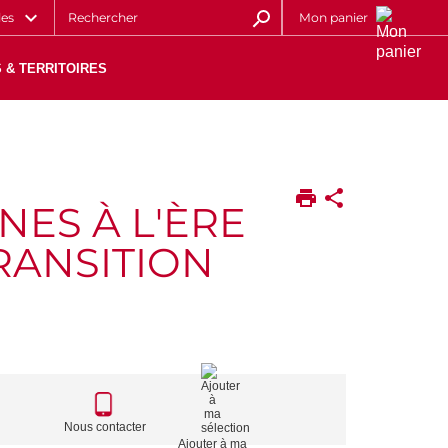
les
Mon panier
 & TERRITOIRES
ES À L'ÈRE
TRANSITION
CALL
TO
Nous contacter
Ajouter à ma