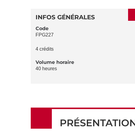
SECTIONS
DÉTAILS
DE
INFOS GÉNÉRALES
LA
Code
FPG227
FICHE
4 crédits
Volume horaire
40 heures
PRÉSENTATIO