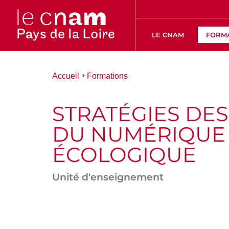
LE CNAM
FORM
Vous
Accueil
Formations
êtes
ici :
STRATÉGIES DE
DU NUMÉRIQUE E
ÉCOLOGIQUE
Unité d'enseignement
ACCÉDER
AUX