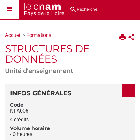
Aller
Navigation
Accès
Connexion
au
directs
Recherche
contenu
Vous
Accueil
Formations
êtes
STRUCTURES DE
ici :
DONNÉES
Unité d'enseignement
DÉTAILS
INFOS GÉNÉRALES
Code
NFA006
4 crédits
Volume horaire
40 heures