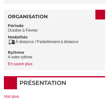
ORGANISATION
Période
Octobre à Février
Modalités
À distance / Partiellement à distance
Rythme
A votre rythme
à
En savoir plus
propos
du
Rythme
PRÉSENTATION
de
Voir plus
détails