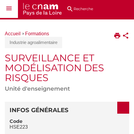
Aller
Navigation
Accès
Connexion
au
directs
Recherche
contenu
Vous
Accueil
Formations
êtes
Industrie agroalimentaire
ici :
SURVEILLANCE ET
MODÉLISATION DES
RISQUES
Unité d'enseignement
DÉTAILS
INFOS GÉNÉRALES
Code
HSE223