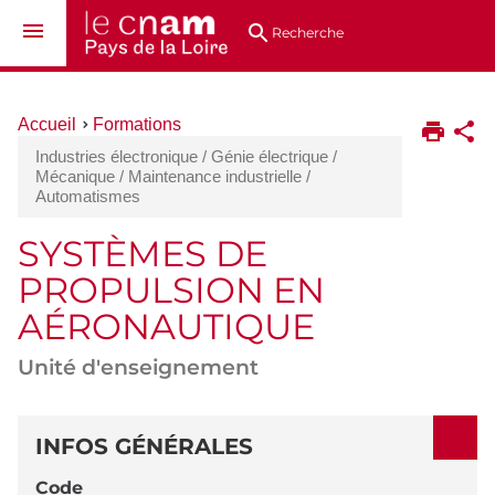
Aller
Navigation
Accès
Connexion
au
directs
Recherche
contenu
Vous
Accueil
Formations
êtes
Industries électronique / Génie électrique /
ici :
Mécanique / Maintenance industrielle /
Automatismes
SYSTÈMES DE
PROPULSION EN
AÉRONAUTIQUE
Unité d'enseignement
DÉTAILS
INFOS GÉNÉRALES
Code