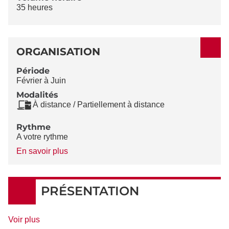
35 heures
ORGANISATION
Période
Février à Juin
Modalités
À distance / Partiellement à distance
Rythme
A votre rythme
à
En savoir plus
propos
du
Rythme
PRÉSENTATION
de
Voir plus