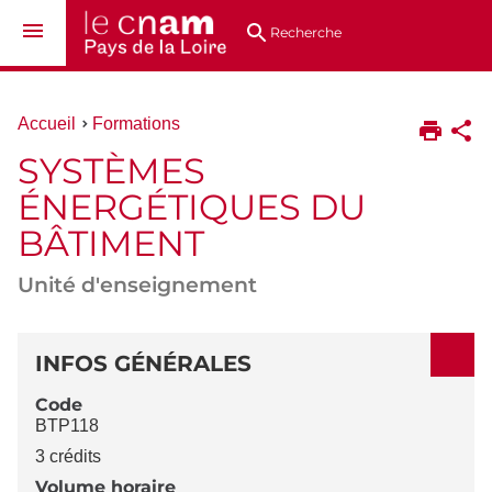
Aller
Navigation
Accès
Connexion
au
directs
Recherche
contenu
Vous
Accueil
Formations
êtes
SYSTÈMES
ici :
ÉNERGÉTIQUES DU
BÂTIMENT
Unité d'enseignement
DÉTAILS
INFOS GÉNÉRALES
Code
BTP118
3 crédits
Volume horaire