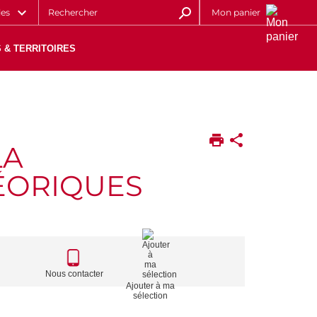
les
Mon panier
 & TERRITOIRES
LA
HÉORIQUES
CALL
TO
Nous contacter
Ajouter à ma
ACTIONS
sélection