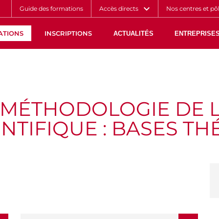
Aller
Navigation
Accès
Connexion
Guide des formations
Accès directs
Nos centres et pô
au
directs
contenu
ATIONS
INSCRIPTIONS
ACTUALITÉS
ENTREPRISES
 MÉTHODOLOGIE DE 
NTIFIQUE : BASES T