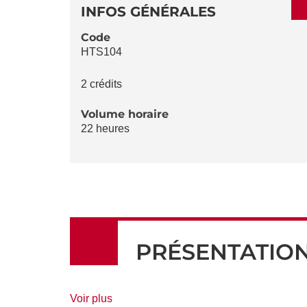
DÉTAILS
DE
INFOS GÉNÉRALES
LA
Code
HTS104
FICHE
2 crédits
Volume horaire
22 heures
PRÉSENTATIO
de
Voir plus