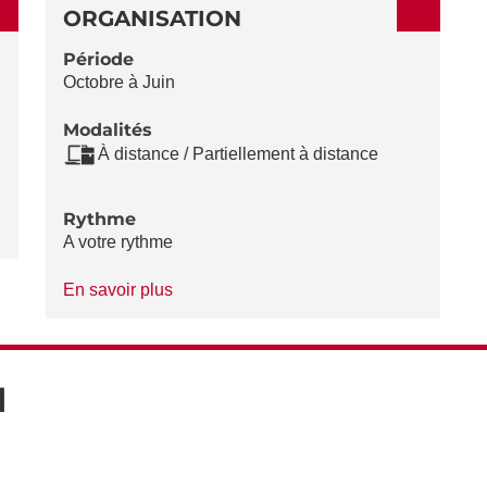
ORGANISATION
Période
Octobre à Juin
Modalités
À distance / Partiellement à distance
Rythme
A votre rythme
à
En savoir plus
propos
du
Rythme
N