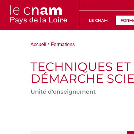
LE CNAM
FORM
Vous
Accueil
Formations
êtes
ici :
TECHNIQUES ET
DÉMARCHE SCIE
Unité d'enseignement
ACCÉDER
AUX
SECTIONS