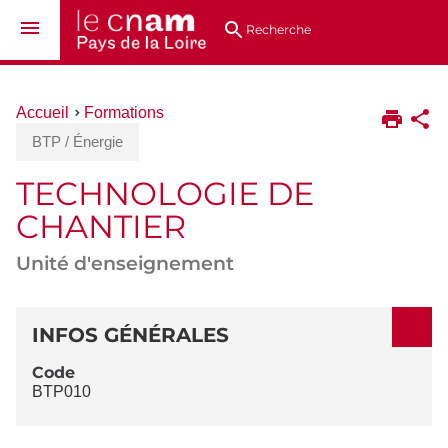
Aller
Navigation
Accès
Connexion
au
directs
Recherche
contenu
Vous
Accueil
Formations
êtes
BTP / Énergie
ici :
TECHNOLOGIE DE
CHANTIER
Unité d'enseignement
DÉTAILS
INFOS GÉNÉRALES
Code
BTP010