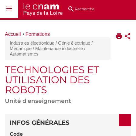
Aller
Navigation
Accès
Connexion
au
directs
Recherche
contenu
Vous
Accueil
Formations
êtes
Industries électronique / Génie électrique /
ici :
Mécanique / Maintenance industrielle /
Automatismes
TECHNOLOGIES ET
UTILISATION DES
ROBOTS
Unité d'enseignement
DÉTAILS
INFOS GÉNÉRALES
Code