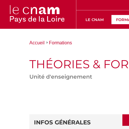
LE CNAM
FORM
Vous
Accueil
Formations
êtes
ici :
THÉORIES & FO
Unité d'enseignement
ACCÉDER
AUX
SECTIONS
DÉTAILS
DE
INFOS GÉNÉRALES