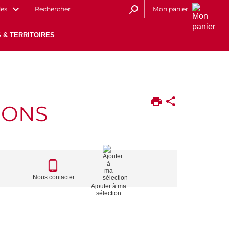
les
Mon panier
 & TERRITOIRES
IONS
CALL
TO
Nous contacter
Ajouter à ma
ACTIONS
sélection