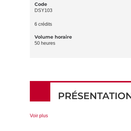
LA
Code
DSY103
FICHE
6 crédits
Volume horaire
50 heures
PRÉSENTATIO
de
Voir plus
détails