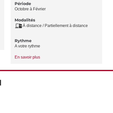
Période
Octobre à Février
Modalités
À distance / Partiellement à distance
Rythme
A votre rythme
à
En savoir plus
propos
du
Rythme
N