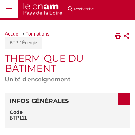
Aller
Navigation
Accès
Connexion
au
directs
Recherche
contenu
Vous
Accueil
Formations
êtes
BTP / Énergie
ici :
THERMIQUE DU
BÂTIMENT
Unité d'enseignement
DÉTAILS
INFOS GÉNÉRALES
Code
BTP111