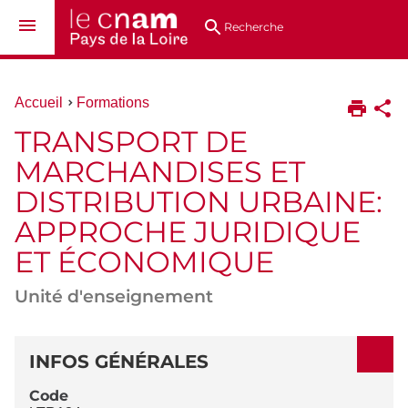
Aller
Navigation
Accès
Connexion
au
directs
Recherche
contenu
Vous
Accueil
Formations
êtes
TRANSPORT DE
ici :
MARCHANDISES ET
DISTRIBUTION URBAINE:
APPROCHE JURIDIQUE
ET ÉCONOMIQUE
Unité d'enseignement
DÉTAILS
INFOS GÉNÉRALES
Code