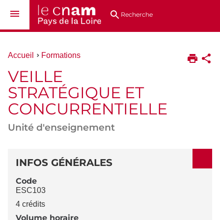
Aller
Navigation
Accès
Connexion
au
directs
Recherche
contenu
Vous
Accueil
Formations
êtes
VEILLE
ici :
STRATÉGIQUE ET
CONCURRENTIELLE
Unité d'enseignement
DÉTAILS
INFOS GÉNÉRALES
Code
ESC103
4 crédits
Volume horaire