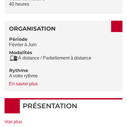
40 heures
ORGANISATION
Période
Février à Juin
Modalités
À distance / Partiellement à distance
Rythme
A votre rythme
à
En savoir plus
propos
du
Rythme
PRÉSENTATION
de
Voir plus