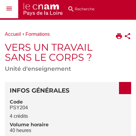
Aller
Navigation
Accès
Connexion
au
directs
Recherche
contenu
Vous
Accueil
Formations
êtes
VERS UN TRAVAIL
ici :
SANS LE CORPS ?
Unité d'enseignement
DÉTAILS
INFOS GÉNÉRALES
Code
PSY204
4 crédits
Volume horaire
40 heures