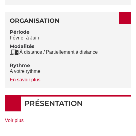
ORGANISATION
Période
Février à Juin
Modalités
À distance / Partiellement à distance
Rythme
A votre rythme
à
En savoir plus
propos
du
Rythme
PRÉSENTATION
de
Voir plus
détails