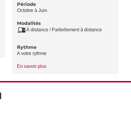
Période
Octobre à Juin
Modalités
À distance / Partiellement à distance
Rythme
A votre rythme
à
En savoir plus
propos
du
Rythme
N