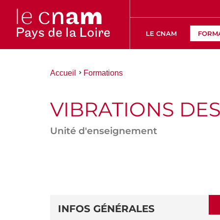
LE CNAM
FORM
Vous
Accueil
Formations
êtes
ici :
VIBRATIONS DE
Unité d'enseignement
ACCÉDER
AUX
SECTIONS
DÉTAILS
DE
INFOS GÉNÉRALES