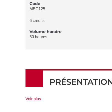
LA
Code
MEC125
FICHE
6 crédits
Volume horaire
50 heures
PRÉSENTATIO
de
Voir plus
détails