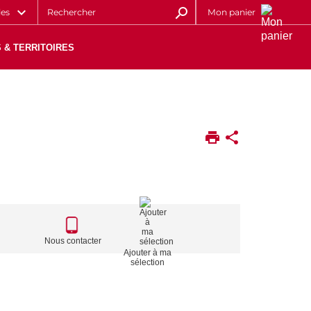
les
Mon panier
 & TERRITOIRES
CALL
TO
Nous contacter
Ajouter à ma
ACTIONS
sélection