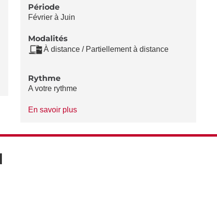
Période
Février à Juin
Modalités
À distance / Partiellement à distance
Rythme
A votre rythme
à
En savoir plus
propos
du
Rythme
N