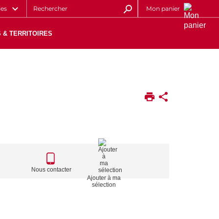
les
Mon panier
 & TERRITOIRES
CALL
TO
Nous contacter
Ajouter à ma
ACTIONS
sélection