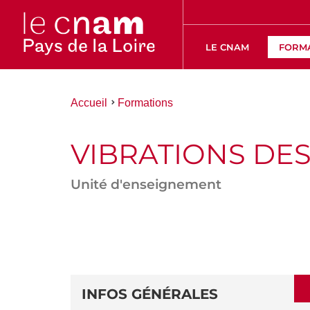
LE CNAM
FORM
Vous
Accueil
Formations
êtes
ici :
VIBRATIONS DE
Unité d'enseignement
ACCÉDER
AUX
SECTIONS
DÉTAILS
DE
INFOS GÉNÉRALES