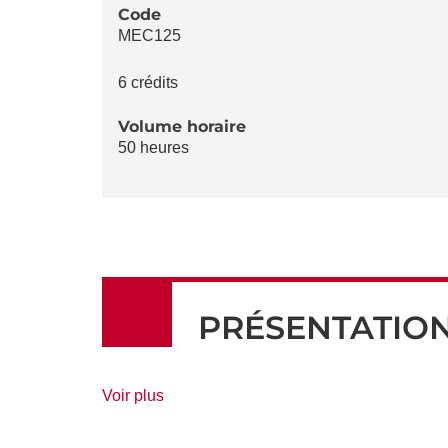
LA
Code
MEC125
FICHE
6 crédits
Volume horaire
50 heures
PRÉSENTATIO
de
Voir plus
détails