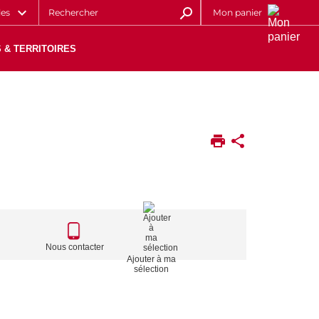
les
Mon panier
 & TERRITOIRES
CALL
TO
Nous contacter
Ajouter à ma
ACTIONS
sélection