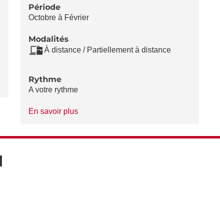
Période
Octobre à Février
Modalités
À distance / Partiellement à distance
Rythme
A votre rythme
à
En savoir plus
propos
du
Rythme
N