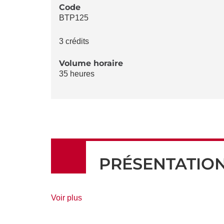
LA
Code
BTP125
FICHE
3 crédits
Volume horaire
35 heures
PRÉSENTATIO
de
Voir plus
détails