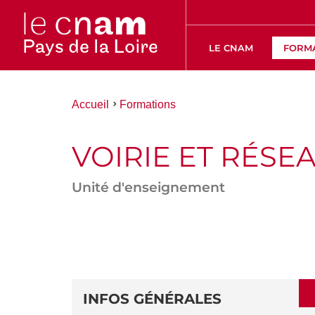
LE CNAM
FORM
Vous
Accueil
Formations
êtes
ici :
VOIRIE ET RÉSE
Unité d'enseignement
ACCÉDER
AUX
SECTIONS
DÉTAILS
DE
INFOS GÉNÉRALES