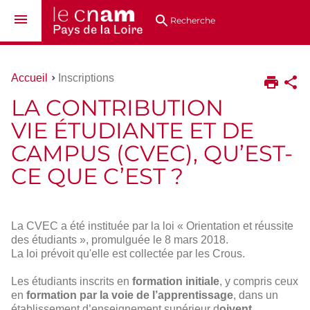
Aller
Navigation
Accès
Connexion
au
directs
Recherche
contenu
Vous
Accueil
Inscriptions
êtes
LA CONTRIBUTION
ici :
VIE ÉTUDIANTE ET DE
CAMPUS (CVEC), QU’EST-
CE QUE C’EST ?
La CVEC a été instituée par la loi « Orientation et réussite
des étudiants », promulguée le 8 mars 2018.
La loi prévoit qu'elle est collectée par les Crous.
Les étudiants inscrits en
formation initiale
, y compris ceux
en
formation par la voie de l’apprentissage
, dans un
établissement d’enseignement supérieur d
oivent