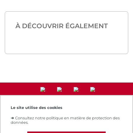
À DÉCOUVRIR ÉGALEMENT
Le site utilise des cookies
Accès direct
➜
Consultez notre politique en matière de protection des
Notre e-boutique
données.
Espace numérique de formation
Le Cnam recrute