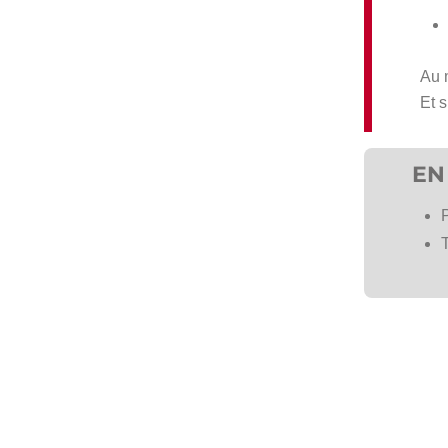
Au 
Et s
EN
P