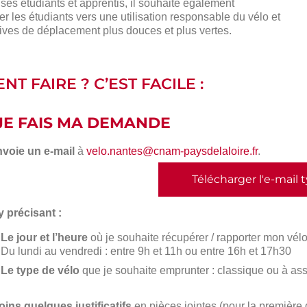
 ses étudiants et apprentis, il souhaite également
 les étudiants vers une utilisation responsable du vélo et
tives de déplacement plus douces et plus vertes.
T FAIRE ? C’EST FACILE :
 JE FAIS MA DEMANDE
nvoie un e-mail
à
velo.nantes@cnam-paysdelaloire.fr
.
Télécharger l'e-mail 
y précisant :
Le jour et l’heure
où je souhaite récupérer / rapporter mon vélo
Du lundi au vendredi : entre 9h et 11h ou entre 16h et 17h30
Le type de vélo
que je souhaite emprunter : classique ou à ass
joins quelques justificatifs
en pièces jointes (pour la premièr