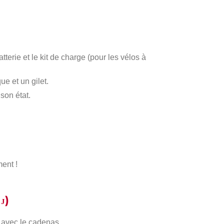
atterie et le kit de charge (pour les vélos à
e et un gilet.
son état.
ment !
E
)
J
e avec le cadenas.