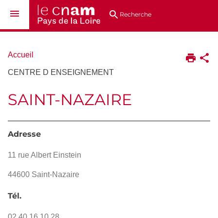
Aller
Navigation
Accès
Connexion
au
directs
Recherche
contenu
Vous
Accueil
êtes
CENTRE D ENSEIGNEMENT
ici :
SAINT-NAZAIRE
Adresse
11 rue Albert Einstein
44600 Saint-Nazaire
Tél.
02 40 16 10 28