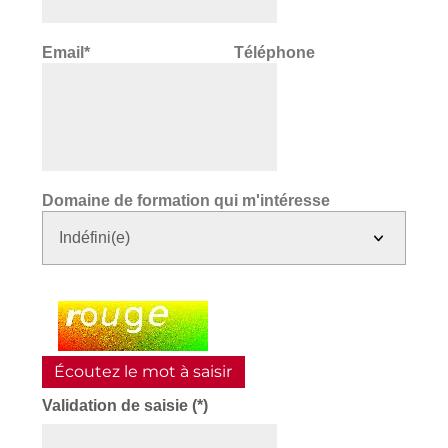
Email* Téléphone
Domaine de formation qui m'intéresse
Champ
pour
les
robots.
Écoutez le mot à saisir
Si
vous
Validation de saisie (*)
êtes
humains,