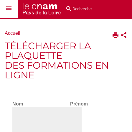
Aller
Navigation
Accès
Connexion
au
directs
Recherche
contenu
Vous
Accueil
êtes
TÉLÉCHARGER LA
ici :
PLAQUETTE
DES FORMATIONS EN
LIGNE
Nom Prénom