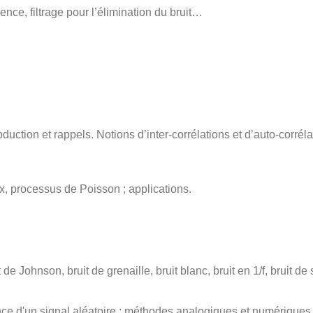
nce, filtrage pour l’élimination du bruit…
oduction et rappels. Notions d’inter-corrélations et d’auto-corrél
, processus de Poisson ; applications.
de Johnson, bruit de grenaille, bruit blanc, bruit en 1/f, bruit de
nce d'un signal aléatoire : méthodes analogiques et numériques