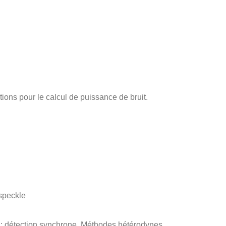
ations pour le calcul de puissance de bruit.
 speckle
 ; détection synchrone. Méthodes hétérodynes.