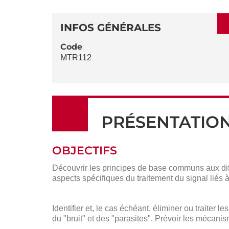
SECTIONS
DÉTAILS
DE
INFOS GÉNÉRALES
LA
Code
MTR112
FICHE
PRÉSENTATIO
OBJECTIFS
Découvrir les principes de base communs aux diffé
aspects spécifiques du traitement du signal liés à
Identifier et, le cas échéant, éliminer ou traiter 
du "bruit" et des "parasites". Prévoir les mécanis