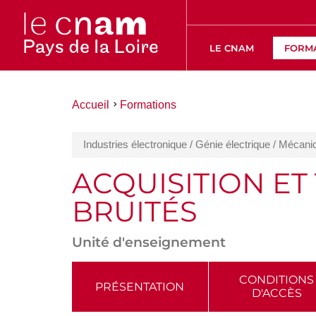
LE CNAM
FORM
Vous
Accueil
Formations
êtes
ici :
Industries électronique / Génie électrique / Mécan
ACQUISITION ET
BRUITÉS
Unité d'enseignement
ACCÉDER
CONDITIONS
PRÉSENTATION
D'ACCÈS
AUX