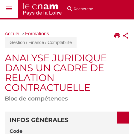
Aller
Navigation
Accès
Connexion
au
directs
Recherche
contenu
Vous
Accueil
Formations
êtes
Gestion / Finance / Comptabilité
ici :
ANALYSE JURIDIQUE
DANS UN CADRE DE
RELATION
CONTRACTUELLE
Bloc de compétences
DÉTAILS
INFOS GÉNÉRALES
Code