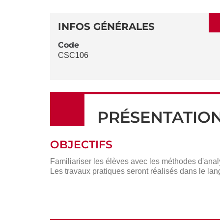
SECTIONS
DÉTAILS
DE
INFOS GÉNÉRALES
LA
Code
CSC106
FICHE
PRÉSENTATIO
OBJECTIFS
Familiariser les élèves avec les méthodes d'analys
Les travaux pratiques seront réalisés dans le lang