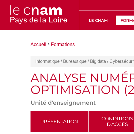
LE CNAM
FORM
Vous
Accueil
Formations
êtes
ici :
Informatique / Bureautique / Big data / Cybersécuri
ANALYSE NUMÉR
OPTIMISATION (2
Unité d'enseignement
ACCÉDER
CONDITIONS
PRÉSENTATION
D'ACCÈS
AUX