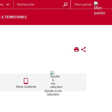
les
Mon panier
 & TERRITOIRES
CALL
TO
Nous contacter
Ajouter à ma
ACTIONS
sélection