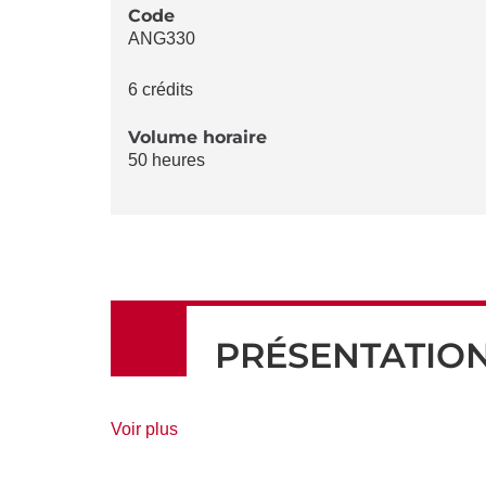
LA
Code
ANG330
FICHE
6 crédits
Volume horaire
50 heures
PRÉSENTATIO
de
Voir plus
détails