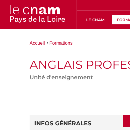
LE CNAM
FORM
Vous
Accueil
Formations
êtes
ici :
ANGLAIS PROFE
Unité d'enseignement
ACCÉDER
AUX
SECTIONS
DÉTAILS
DE
INFOS GÉNÉRALES