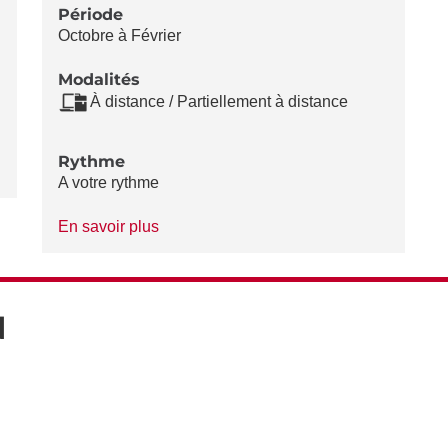
Période
Octobre à Février
Modalités
À distance / Partiellement à distance
Rythme
A votre rythme
à
En savoir plus
propos
du
Rythme
N