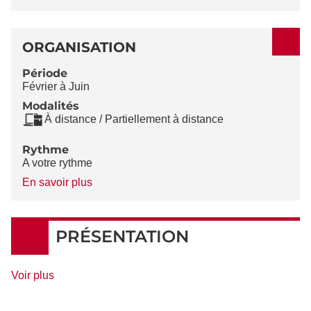
ORGANISATION
Période
Février à Juin
Modalités
À distance / Partiellement à distance
Rythme
A votre rythme
à
En savoir plus
propos
du
Rythme
PRÉSENTATION
de
Voir plus
détails