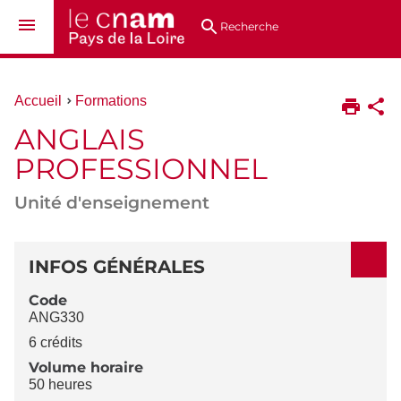
Aller
Navigation
Accès
Connexion
au
directs
Recherche
contenu
Vous
Accueil
Formations
êtes
ANGLAIS
ici :
PROFESSIONNEL
Unité d'enseignement
DÉTAILS
INFOS GÉNÉRALES
Code
ANG330
6 crédits
Volume horaire
50 heures