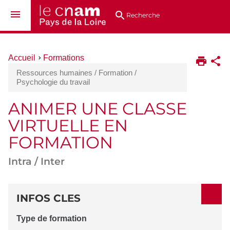
Aller
Navigation
Accès
Connexion
au
directs
Recherche
contenu
Vous
Accueil
Formations
êtes
Ressources humaines / Formation /
ici :
Psychologie du travail
ANIMER UNE CLASSE
VIRTUELLE EN
FORMATION
Intra / Inter
DÉTAILS
INFOS CLES
Type de formation