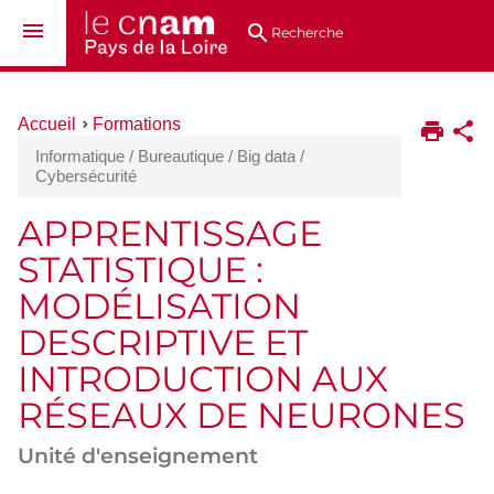
Aller
Navigation
Accès
Connexion
au
directs
Recherche
contenu
Vous
Accueil
Formations
êtes
Informatique / Bureautique / Big data /
ici :
Cybersécurité
APPRENTISSAGE
STATISTIQUE :
MODÉLISATION
DESCRIPTIVE ET
INTRODUCTION AUX
RÉSEAUX DE NEURONES
Unité d'enseignement