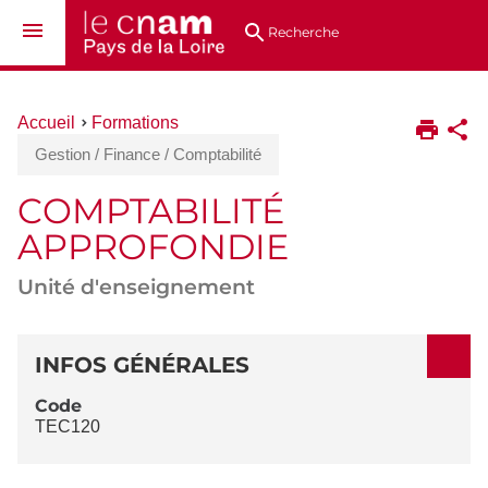
Aller
Navigation
Accès
Connexion
au
directs
Recherche
contenu
Vous
Accueil
Formations
êtes
Gestion / Finance / Comptabilité
ici :
COMPTABILITÉ
APPROFONDIE
Unité d'enseignement
DÉTAILS
INFOS GÉNÉRALES
Code
TEC120