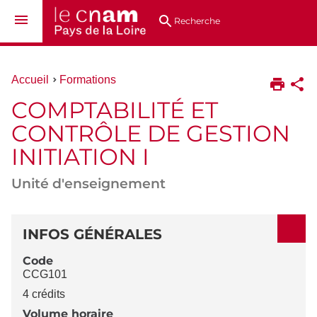
Aller
Navigation
Accès
Connexion
au
directs
Recherche
contenu
Vous
Accueil
Formations
êtes
COMPTABILITÉ ET
ici :
CONTRÔLE DE GESTION
INITIATION I
Unité d'enseignement
DÉTAILS
INFOS GÉNÉRALES
Code
CCG101
4 crédits
Volume horaire