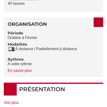
40 heures
ORGANISATION
Période
Octobre à Février
Modalités
À distance / Partiellement à distance
Rythme
A votre rythme
à
En savoir plus
propos
du
Rythme
PRÉSENTATION
de
Voir plus