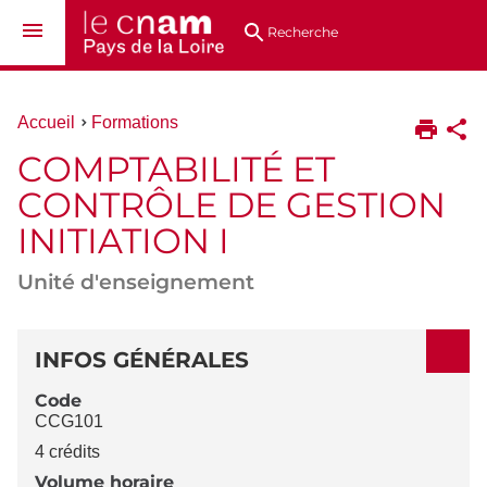
Aller
Navigation
Accès
Connexion
au
directs
Recherche
contenu
Vous
Accueil
Formations
êtes
COMPTABILITÉ ET
ici :
CONTRÔLE DE GESTION
INITIATION I
Unité d'enseignement
DÉTAILS
INFOS GÉNÉRALES
Code
CCG101
4 crédits
Volume horaire