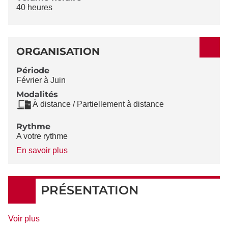
40 heures
ORGANISATION
Période
Février à Juin
Modalités
À distance / Partiellement à distance
Rythme
A votre rythme
à
En savoir plus
propos
du
Rythme
PRÉSENTATION
de
Voir plus