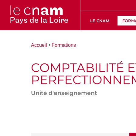
LE CNAM
FORM
Vous
Accueil
Formations
êtes
ici :
COMPTABILITÉ 
PERFECTIONNEM
Unité d'enseignement
ACCÉDER
AUX
SECTIONS