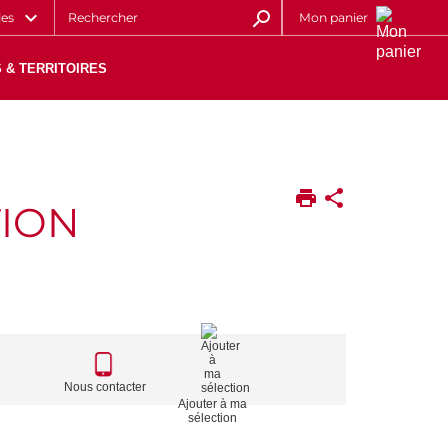
les
Mon panier
 & TERRITOIRES
TION
CALL
TO
Nous contacter
Ajouter à ma
ACTIONS
sélection