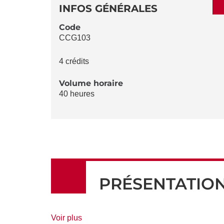
DÉTAILS
DE
INFOS GÉNÉRALES
LA
Code
CCG103
FICHE
4 crédits
Volume horaire
40 heures
PRÉSENTATIO
de
Voir plus