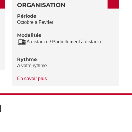
ORGANISATION
Période
Octobre à Février
Modalités
À distance / Partiellement à distance
Rythme
A votre rythme
à
En savoir plus
propos
du
Rythme
N