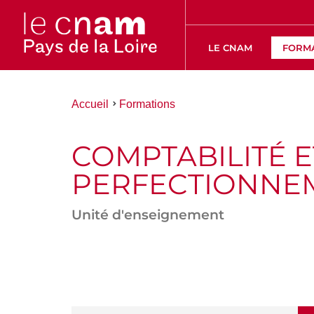
LE CNAM
FORM
Vous
Accueil
Formations
êtes
ici :
COMPTABILITÉ 
PERFECTIONNEM
Unité d'enseignement
ACCÉDER
AUX
SECTIONS