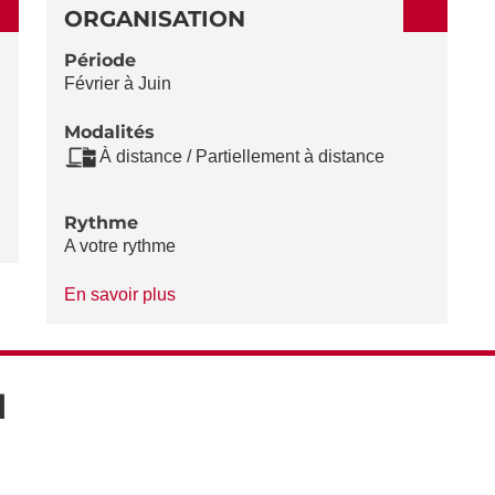
ORGANISATION
Période
Février à Juin
Modalités
À distance / Partiellement à distance
Rythme
A votre rythme
à
En savoir plus
propos
du
Rythme
N