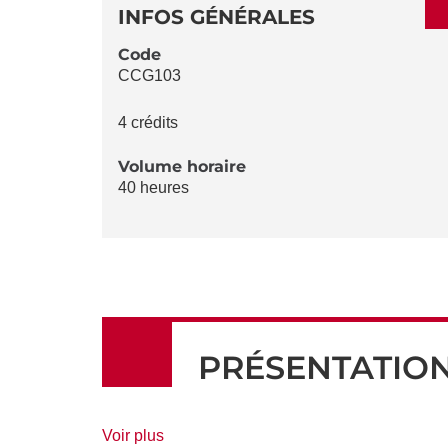
DÉTAILS
DE
INFOS GÉNÉRALES
LA
Code
CCG103
FICHE
4 crédits
Volume horaire
40 heures
PRÉSENTATIO
de
Voir plus