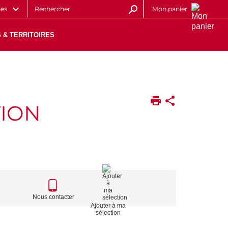
les
Mon panier
 & TERRITOIRES
TION
CALL
TO
Nous contacter
Ajouter à ma
ACTIONS
sélection