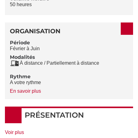
50 heures
ORGANISATION
Période
Février à Juin
Modalités
À distance / Partiellement à distance
Rythme
A votre rythme
à
En savoir plus
propos
du
Rythme
PRÉSENTATION
de
Voir plus