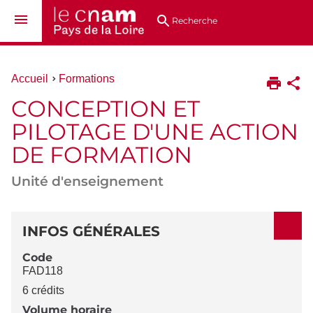
Aller
Navigation
Accès
Connexion
au
directs
Recherche
contenu
Vous
Accueil
Formations
êtes
CONCEPTION ET
ici :
PILOTAGE D'UNE ACTION
DE FORMATION
Unité d'enseignement
DÉTAILS
INFOS GÉNÉRALES
Code
FAD118
6 crédits
Volume horaire