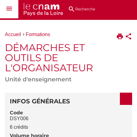
Aller
Navigation
Accès
Connexion
au
directs
Recherche
contenu
Vous
Accueil
Formations
êtes
DÉMARCHES ET
ici :
OUTILS DE
L'ORGANISATEUR
Unité d'enseignement
DÉTAILS
INFOS GÉNÉRALES
Code
DSY006
6 crédits
Volume horaire