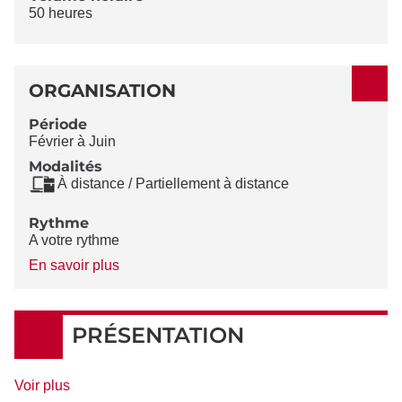
50 heures
ORGANISATION
Période
Février à Juin
Modalités
À distance / Partiellement à distance
Rythme
A votre rythme
à
En savoir plus
propos
du
Rythme
PRÉSENTATION
de
Voir plus