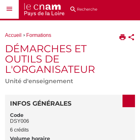
Aller
Navigation
Accès
Connexion
au
directs
Recherche
contenu
Vous
Accueil
Formations
êtes
DÉMARCHES ET
ici :
OUTILS DE
L'ORGANISATEUR
Unité d'enseignement
DÉTAILS
INFOS GÉNÉRALES
Code
DSY006
6 crédits
Volume horaire