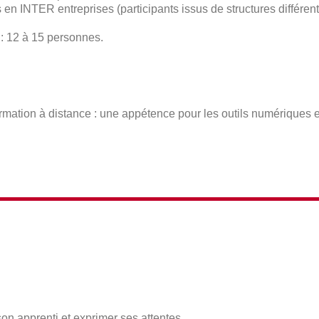
n INTER entreprises (participants issus de structures différente
 : 12 à 15 personnes.
mation à distance : une appétence pour les outils numériques et le
son apprenti et exprimer ses attentes