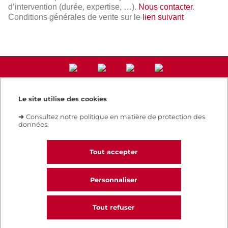
d’intervention (durée, expertise, …).
Nous contacter
.
Conditions générales de vente sur le
lien suivant
Le site utilise des cookies
Accès direct
➜
Consultez notre politique en matière de protection des
Notre e-boutique
données.
Espace numérique de formation
Le Cnam recrute
Contacts et plans d'accès
Tout accepter
Réclamations
Personnaliser
Tout refuser
Intranet
Contacts et plans d'accès
CGV
CALL
Règlement intérieur
Infos légales