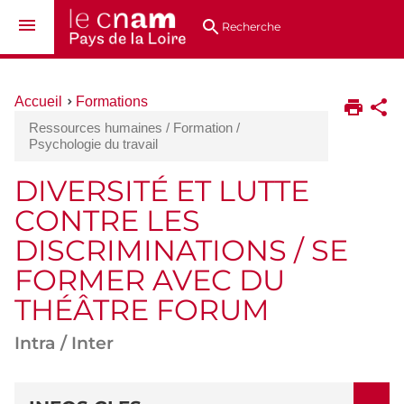
Aller
Navigation
Accès
Connexion
au
directs
Recherche
contenu
Vous
Accueil
Formations
êtes
Ressources humaines / Formation /
ici :
Psychologie du travail
DIVERSITÉ ET LUTTE
CONTRE LES
DISCRIMINATIONS / SE
FORMER AVEC DU
THÉÂTRE FORUM
Intra / Inter
DÉTAILS